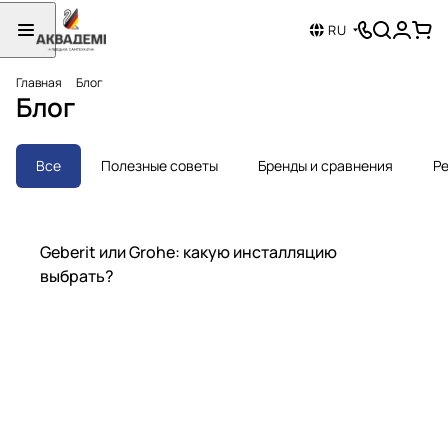
RU
Главная
Блог
Блог
Все
Полезные советы
Бренды и сравнения
Ре
Бренды и сравнения
Geberit или Grohe: какую инсталляцию
выбрать?