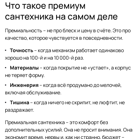
Что такое премиум
сантехника на самом деле
Премиальность – не про блеск и цену в счёте. Это про
качество, которое чувствуется в повседневности.
Точность
– когда механизм работает одинаково
хорошо на 100-й и на 10 000-й раз.
Материалы
– когда покрытие не «устает», а корпус
не теряет форму.
Инженерия
– когда всё продумано до мелочей,
включая обслуживание.
Тишина
– когда ничего не скрипит, не люфтит, не
раздражает.
Премиальная сантехника – это комфорт без
дополнительных усилий. Она не просит внимания. Она
экономит время, нервы и, как ни странно, бюджет –