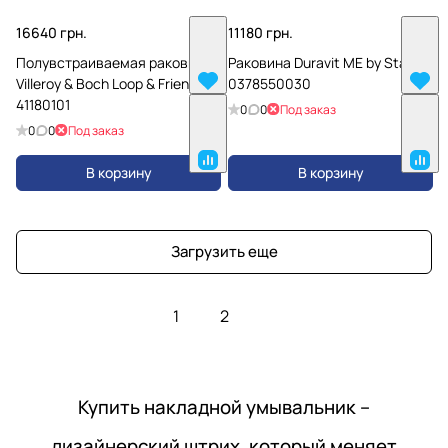
16640 грн.
11180 грн.
Полувстраиваемая раковина
Раковина Duravit ME by Starck
Villeroy & Boch Loop & Friends
0378550030
41180101
0
0
Под заказ
0
0
Под заказ
В корзину
В корзину
Загрузить еще
1
2
Купить накладной умывальник –
дизайнерский штрих, который меняет