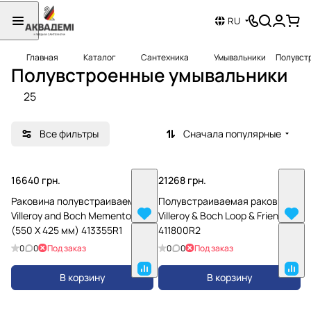
RU
Главная
Каталог
Сантехника
Умывальники
Полувст
Полувстроенные умывальники
25
Все фильтры
Сначала популярные
16640 грн.
21268 грн.
Раковина полувстраиваемая
Полувстраиваемая раковина
Villeroy and Boch Memento
Villeroy & Boch Loop & Friends
(550 Х 425 мм) 413355R1
411800R2
0
0
Под заказ
0
0
Под заказ
В корзину
В корзину