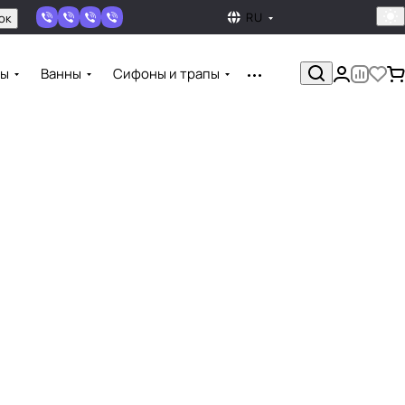
RU
ок
ны
Ванны
Сифоны и трапы