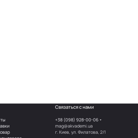
Связаться с нами
аты
+38 (098) 928-00-06
тавки
mag@akvademi.ua
товар
г. Киев, ул. Филатова, 2/1