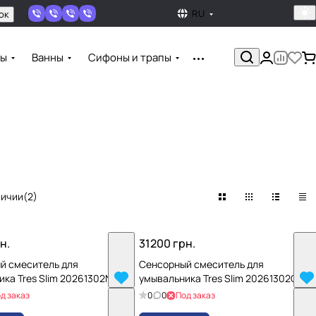
RU
ок
ны
Ванны
Сифоны и трапы
личии
(
2
)
н.
31200 грн.
й смеситель для
Сенсорный смеситель для
ика Tres Slim 20261302NM
умывальника Tres Slim 20261302OM
д заказ
0
0
Под заказ