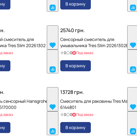
ину
В корзину
н.
25740 грн.
й смеситель для
Сенсорный смеситель для
ка Tres Slim 20261302
умывальника Tres Slim 20261302BM
д заказ
0
0
Под заказ
ину
В корзину
н.
13728 грн.
ь сенсорный Hansgrohe
Смеситель для раковины Tres Max
15170000
6144801
д заказ
0
0
Под заказ
ину
В корзину