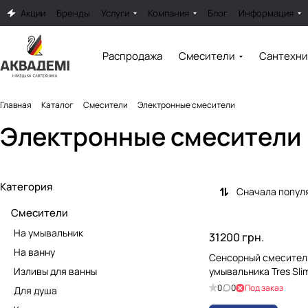
Акции
Бренды
Услуги
Компания
Блог
Информация
Распродажа
Смесители
Сантехни
Главная
Каталог
Смесители
Электронные смесители
Электронные смесители
Категория
Сначала попул
Смесители
На умывальник
31200 грн.
На ванну
Сенсорный смесител
Изливы для ванны
умывальника Tres Sl
0
0
Под заказ
Для душа