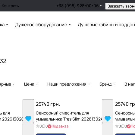
+38 (098) 928-00-06
Контакты
Заказать звон
ка
Душевое оборудование
Душевые кабины и поддо
32
ярные
Цена
Наши предложения
Бренд
В на
25740 грн.
25740 гр
ь для
Сенсорный смеситель для
Сенсорны
im 20261302OR
умывальника Tres Slim 20261302AC
умывальн
0
0
Под заказ
0
0
По