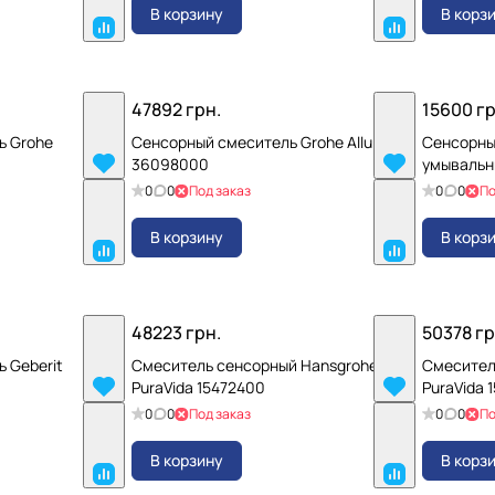
В корзину
В корз
47892 грн.
15600 гр
ь Grohe
Сенсорный смеситель Grohe Allure
Сенсорны
36098000
умывальни
0
0
Под заказ
0
0
По
В корзину
В корз
48223 грн.
50378 гр
 Geberit
Смеситель сенсорный Hansgrohe
Смесител
PuraVida 15472400
PuraVida 
0
0
Под заказ
0
0
По
В корзину
В корз