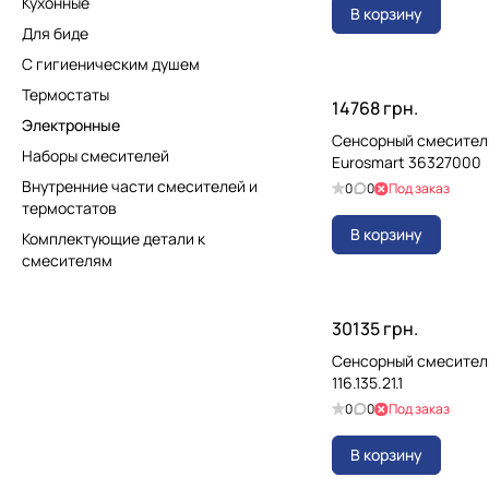
Кухонные
В корзину
Для биде
С гигиеническим душем
Термостаты
14768 грн.
Электронные
Сенсорный смесител
Наборы смесителей
Eurosmart 36327000
Внутренние части смесителей и
0
0
Под заказ
термостатов
В корзину
Комплектующие детали к
смесителям
30135 грн.
Сенсорный смеситель
116.135.21.1
0
0
Под заказ
В корзину