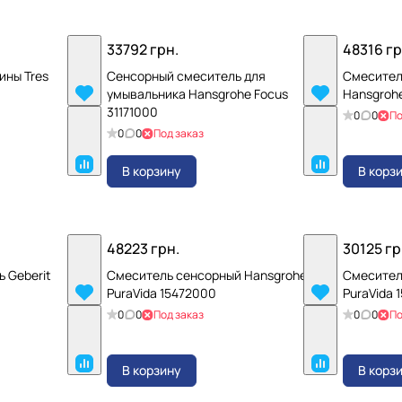
33792 грн.
48316 гр
ины Tres
Сенсорный смеситель для
Смесител
умывальника Hansgrohe Focus
Hansgrohe
31171000
0
0
По
0
0
Под заказ
В корзину
В корз
48223 грн.
30125 гр
 Geberit
Смеситель сенсорный Hansgrohe
Смесител
PuraVida 15472000
PuraVida 
0
0
Под заказ
0
0
По
В корзину
В корз