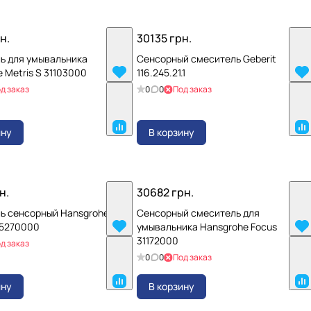
н.
30135 грн.
ь для умывальника
Сенсорный смеситель Geberit
 Metris S 31103000
116.245.21.1
д заказ
0
0
Под заказ
ину
В корзину
н.
30682 грн.
ь сенсорный Hansgrohe
Сенсорный смеситель для
15270000
умывальника Hansgrohe Focus
31172000
д заказ
0
0
Под заказ
ину
В корзину