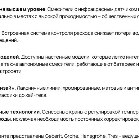
на высшем уровне
. Смесители с инфракрасным датчиком
ально в местах с высокой проходимостью – общественных с
. Встроенная система контроля расхода снижает потери во
ещений.
моделей
. Доступны настенные модели, которые легко инте
 а также автономные смесители, работающие от батареек и
ктросети.
изайн
. Лаконичные линии, хромированные, матовые и ант
лассики до хай-тека.
ные технологии
. Сенсорные краны с регулировкой темпе
воды
, исключая необходимость постоянных корректировок
нте представлены Geberit, Grohe, Hansgrohe, Tres – ведущ