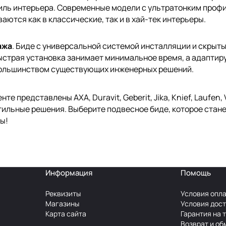
иль интерьера. Современные модели с ультратонким проф
ются как в классические, так и в хай-тек интерьеры.
ажа
. Биде с универсальной системой инсталляции и скрыт
ыстрая установка занимает минимальное время, а адапти
ольшинством существующих инженерных решений.
те представлены AXA, Duravit, Geberit, Jika, Knief, Laufen
тильные решения. Выберите подвесное биде, которое стане
ы!
Информация
Помощь
Реквизиты
Условия опл
Магазины
Условия дос
Карта сайта
Гарантия на 
Возврат и об