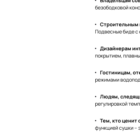
Владельцам со
безободковой конс
Строительным 
Подвесные биде с 
Дизайнерам ин
покрытием, плавны
Гостиницам, от
режимами водопода
Людям, следящи
регулировкой тем
Тем, кто ценит
функцией сушки – 