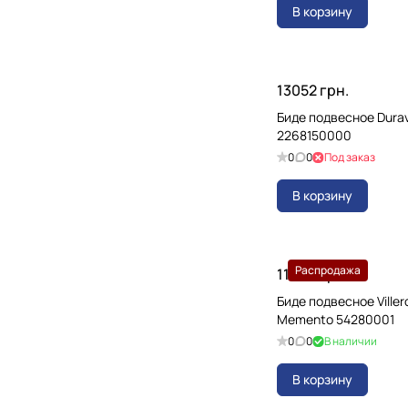
В корзину
13052 грн.
Биде подвесное Durav
2268150000
0
0
Под заказ
В корзину
Распродажа
11944 грн.
Биде подвесное Viller
Memento 54280001
0
0
В наличии
В корзину