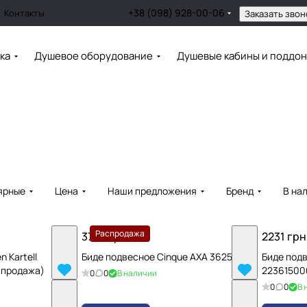
+38 (098) 928-00-06
Контакты
Заказать звон
ка
Душевое оборудование
Душевые кабины и поддо
ярные
Цена
Наши предложения
Бренд
В на
Распродажа
3789 грн.
2231 грн
 Kartell
Биде подвесное Cinque AXA 362501
Биде подв
спродажа)
22361500
0
0
В наличии
0
0
В 