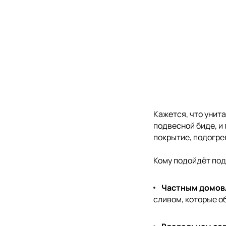
Кажется, что унита
подвесной биде, и
покрытие, подогрев
Кому подойдёт по
Частным домов
сливом, которые о