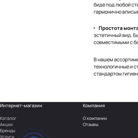
биде под любой ст
гармонично вписыва
Простота монт
эстетичный вид. Б
совместимыми с б
В нашем ассортимен
технологичные и с
стандартом гигиен
Интернет-магазин
Компания
Каталог
О компании
Акции
Отзывы
Бренды
Услуги