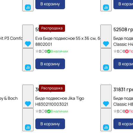
В корзину
В корз
Распродажа
5564 грн.
52508 гр
it P3 Comforts
Eva Биде подвесное 55 х 36 см, белый
Биде под
8802001
Classic H
0
0
В наличии
0
0
По
В корзину
В корз
Распродажа
3640 грн.
31831 гр
oy & Boch
Биде подвесное Jika Tigo
Биде под
H8302110003021
Classic H
0
0
В наличии
0
0
По
В корзину
В корз