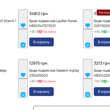
Распро
34812 грн.
3109 грн
t Starck 1
Биде подвесное Laufen Sonar
Биде подв
H8303417573021
22571500
0
0
Под заказ
0
0
В 
В корзину
В корз
12975 грн.
3213 грн
Deep
Биде подвесное Geberit myDay
Биде подв
235450600
H8314220
0
0
Под заказ
0
0
В 
В корзину
В корз