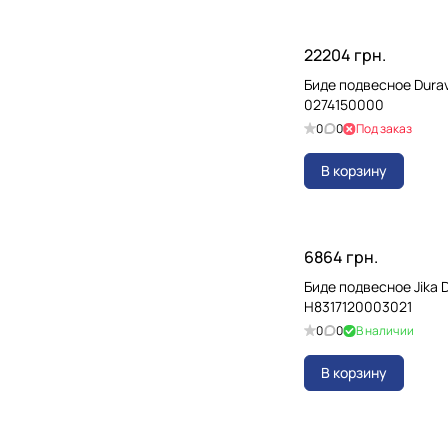
22204 грн.
Биде подвесное Duravi
0274150000
0
0
Под заказ
В корзину
6864 грн.
Биде подвесное Jika 
H8317120003021
0
0
В наличии
В корзину