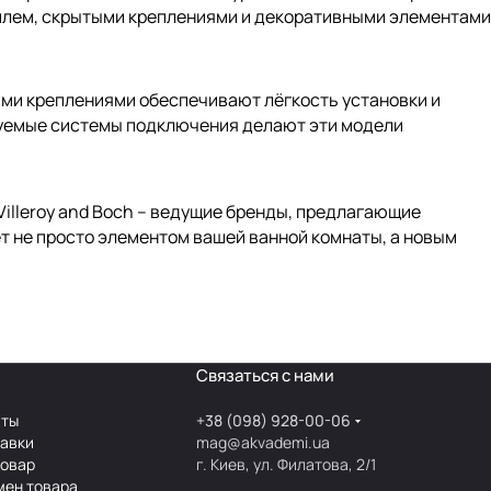
илем, скрытыми креплениями и декоративными элементами
ыми креплениями обеспечивают лёгкость установки и
руемые системы подключения делают эти модели
, Villeroy and Boch – ведущие бренды, предлагающие
т не просто элементом вашей ванной комнаты, а новым
Связаться с нами
аты
+38 (098) 928-00-06
тавки
mag@akvademi.ua
товар
г. Киев, ул. Филатова, 2/1
мен товара