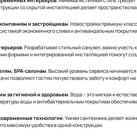
временных интерьеров
. Минималистичный стиль требует
трукции со скрытой инсталляцией делает пространство ва
компаниям и застройщикам
. Новостройки премиум-клас
системой экономичного слива и антивандальным покрытием
терьеров
. Разрабатывая стильный санузел, важно учесть
ми формами и интегрированной инсталляцией помогут соз
елям, SPA-салонам
. Высокий уровень сервиса начинается
чи позволяют гостям почувствовать заботу и комфорт на
м за гигиеной и здоровьем
. Вода – это мягкая и естест
пературы воды и антибактериальным покрытием обеспечив
 современные технологии
. Умная сантехника делает жиз
это максимум удобства в одной конструкции.