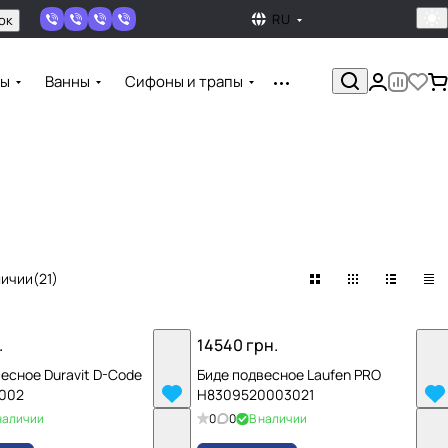
RU
ок
ны
Ванны
Сифоны и трапы
личии
(
21
)
.
14540 грн.
есное Duravit D-Code
Биде подвесное Laufen PRO
002
H8309520003021
наличии
0
0
В наличии