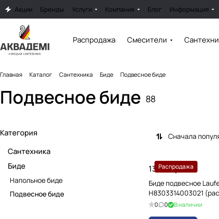
Акции
Бренды
Услуги
Компания
Блог
Информация
Распродажа
Смесители
Сантехни
Главная
Каталог
Сантехника
Биде
Подвесное биде
Подвесное биде
88
Категория
Сначала попул
Сантехника
Биде
Распродажа
13228 грн.
Напольное биде
Биде подвесное Laufen
H8303314003021 (ра
Подвесное биде
0
0
В наличии