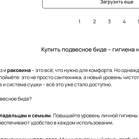
Загрузить еще
1
2
3
4
Купить подвесное биде – гигиена 
з и
раковина
– это всё, что нужно для комфорта. Но однажд
 поймёте: это не просто сантехника, а новый уровень чист
 и система сушки – всё это уже стало доступно.
двесное биде?
ладельцам и семьям
. Повышайте уровень личной гигиены
беспечивают удобство в каждом использовании.