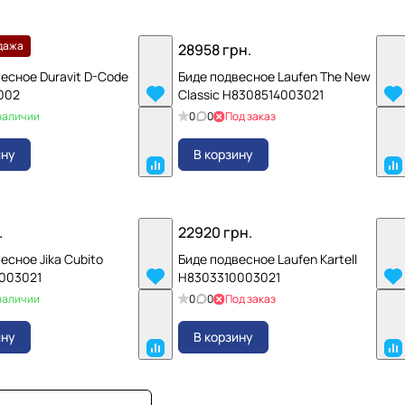
дажа
.
28958 грн.
есное Duravit D-Code
Биде подвесное Laufen The New
002
Classic H8308514003021
наличии
0
0
Под заказ
ину
В корзину
.
22920 грн.
есное Jika Cubito
Биде подвесное Laufen Kartell
003021
H8303310003021
наличии
0
0
Под заказ
ину
В корзину