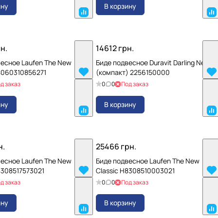
ину
В корзину
н.
14612 грн.
весное Laufen The New
Биде подвесное Duravit Darling New
4060310856271
(компакт) 2256150000
д заказ
0
0
Под заказ
ину
В корзину
н.
25466 грн.
весное Laufen The New
Биде подвесное Laufen The New
8308517573021
Classic H8308510003021
д заказ
0
0
Под заказ
ину
В корзину