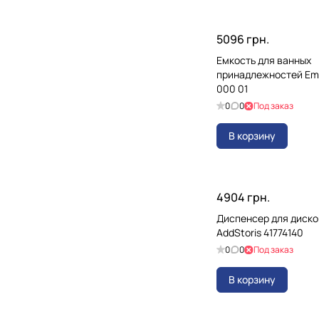
5096 грн.
Емкость для ванных
принадлежностей Emc
000 01
0
0
Под заказ
В корзину
4904 грн.
Диспенсер для диско
AddStoris 41774140
0
0
Под заказ
В корзину