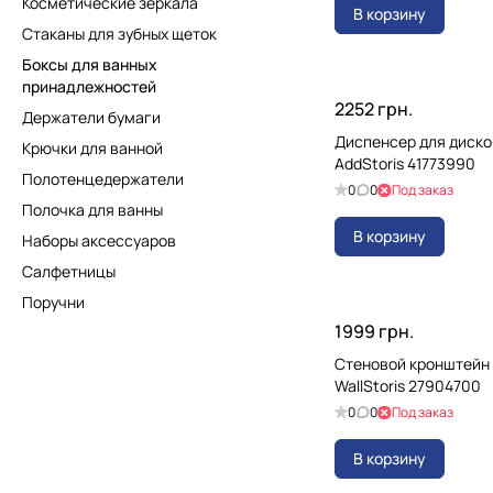
Косметические зеркала
В корзину
Стаканы для зубных щеток
Боксы для ванных
принадлежностей
2252 грн.
Держатели бумаги
Диспенсер для диско
Крючки для ванной
AddStoris 41773990
Полотенцедержатели
0
0
Под заказ
Полочка для ванны
В корзину
Наборы аксессуаров
Салфетницы
Поручни
1999 грн.
Стеновой кронштейн
WallStoris 27904700
0
0
Под заказ
В корзину