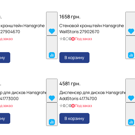
.
1658 грн.
 кронштейн Hansgrohe
Стеновой кронштейн Hansgrohe
s 27904670
WallStoris 27902670
д заказ
0
0
Под заказ
ину
В корзину
.
4581 грн.
р для дисков Hansgrohe
Диспенсер для дисков Hansgrohe
 41773000
AddStoris 41774700
д заказ
0
0
Под заказ
ину
В корзину