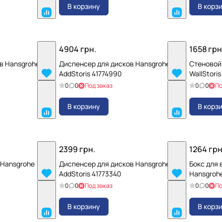
В корзину
В корз
4904 грн.
1658 грн
в Hansgrohe
Диспенсер для дисков Hansgrohe
Стеновой
AddStoris 41774990
WallStori
0
0
Под заказ
0
0
По
В корзину
В корз
2399 грн.
1264 грн
 Hansgrohe
Диспенсер для дисков Hansgrohe
Бокс для
AddStoris 41773340
Hansgrohe
0
0
Под заказ
0
0
По
В корзину
В корз