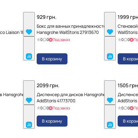
929 грн.
1999 грн
Бокс для ванных принадлежностей
Стеновой
o Liaison 1866
Hansgrohe WallStoris 27913670
WallStori
0
0
Под заказ
0
0
По
В корзину
В корз
2099 грн.
1505 грн
в Hansgrohe
Диспенсер для дисков Hansgrohe
Диспенсе
AddStoris 41773700
AddStoris
0
0
Под заказ
0
0
По
В корзину
В корз