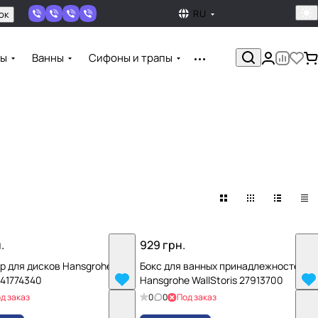
RU
ок
ны
Ванны
Сифоны и трапы
.
929 грн.
р для дисков Hansgrohe
Бокс для ванных принадлежностей
 41774340
Hansgrohe WallStoris 27913700
д заказ
0
0
Под заказ