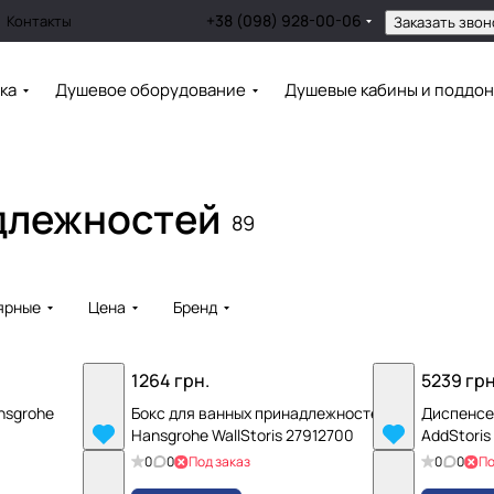
+38 (098) 928-00-06
Контакты
Заказать звон
ка
Душевое оборудование
Душевые кабины и поддо
длежностей
89
ярные
Цена
Бренд
1264 грн.
5239 грн
nsgrohe
Бокс для ванных принадлежностей
Диспенсе
Hansgrohe WallStoris 27912700
AddStoris
0
0
Под заказ
0
0
По