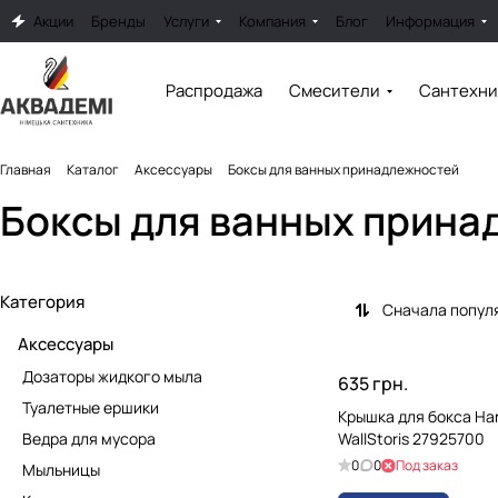
Акции
Бренды
Услуги
Компания
Блог
Информация
Распродажа
Смесители
Сантехни
Главная
Каталог
Аксессуары
Боксы для ванных принадлежностей
Боксы для ванных прина
Категория
Сначала попул
Аксессуары
Дозаторы жидкого мыла
635 грн.
Туалетные ершики
Крышка для бокса Ha
Ведра для мусора
WallStoris 27925700
0
0
Под заказ
Мыльницы