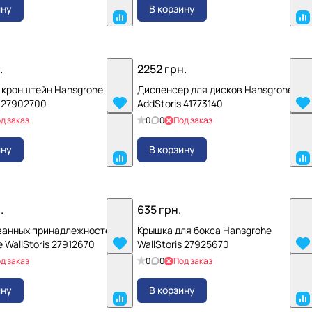
ину
В корзину
.
2252 грн.
 кронштейн Hansgrohe
Диспенсер для дисков Hansgrohe
s 27902700
AddStoris 41773140
д заказ
0
0
Под заказ
ину
В корзину
.
635 грн.
 ванных принадлежностей
Крышка для бокса Hansgrohe
 WallStoris 27912670
WallStoris 27925670
д заказ
0
0
Под заказ
ину
В корзину