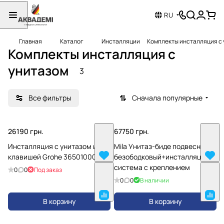
RU
Главная
Каталог
Инсталляции
Комплекты инсталляция с
Комплекты инсталляция с
унитазом
3
Все фильтры
Сначала популярные
26190 грн.
67750 грн.
Инсталляция с унитазом и
Mila Унитаз-биде подвесной,
клавишей Grohe 36501000
безободковый+инсталляционна
система с креплением
0
0
Под заказ
0
0
В наличии
В корзину
В корзину