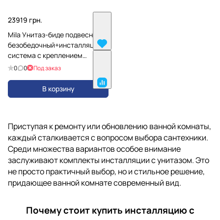
23919 грн.
Mila Унитаз-биде подвесной,
безобедочный+инсталляционная
система с креплением
H8215230000001/H895652000
0
0
Под заказ
В корзину
Приступая к ремонту или обновлению ванной комнаты,
каждый сталкивается с вопросом выбора сантехники.
Среди множества вариантов особое внимание
заслуживают комплекты инсталляции с унитазом. Это
не просто практичный выбор, но и стильное решение,
придающее ванной комнате современный вид.
Почему стоит купить инсталляцию с