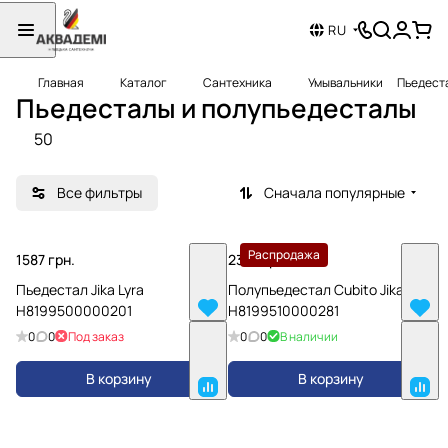
RU
Главная
Каталог
Сантехника
Умывальники
Пьедест
Пьедесталы и полупьедесталы
50
Все фильтры
Сначала популярные
Распродажа
1587 грн.
2316 грн.
Пьедестал Jika Lyra
Полупьедестал Cubito Jika
H8199500000201
H8199510000281
0
0
Под заказ
0
0
В наличии
В корзину
В корзину