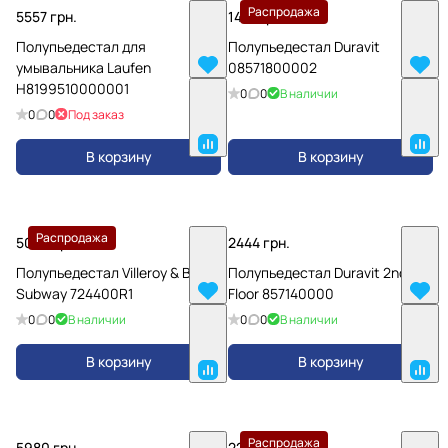
Распродажа
5557 грн.
1421 грн.
Полупьедестал для
Полупьедестал Duravit
умывальника Laufen
08571800002
H8199510000001
0
0
В наличии
0
0
Под заказ
В корзину
В корзину
Распродажа
5098 грн.
2444 грн.
Полупьедестал Villeroy & Boch
Полупьедестал Duravit 2nd
Subway 724400R1
Floor 857140000
0
0
В наличии
0
0
В наличии
В корзину
В корзину
Распродажа
5980 грн.
2200 грн.