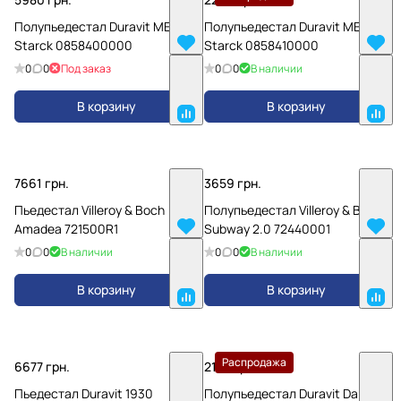
Полупьедестал Duravit ME by
Полупьедестал Duravit ME by
Starck 0858400000
Starck 0858410000
0
0
Под заказ
0
0
В наличии
В корзину
В корзину
7661 грн.
3659 грн.
Пьедестал Villeroy & Boch
Полупьедестал Villeroy & Boch
Amadea 721500R1
Subway 2.0 72440001
0
0
В наличии
0
0
В наличии
В корзину
В корзину
Распродажа
6677 грн.
2132 грн.
Пьедестал Duravit 1930
Полупьедестал Duravit Darling