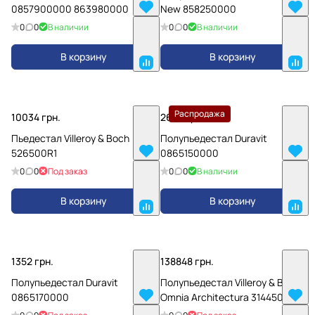
0857900000 863980000
New 858250000
0
0
В наличии
0
0
В наличии
В корзину
В корзину
Распродажа
10034 грн.
2688 грн.
Пьедестал Villeroy & Boch
Полупьедестал Duravit
526500R1
0865150000
0
0
Под заказ
0
0
В наличии
В корзину
В корзину
1352 грн.
138848 грн.
Полупьедестал Duravit
Полупьедестал Villeroy & Boch
0865170000
Omnia Architectura 31445090