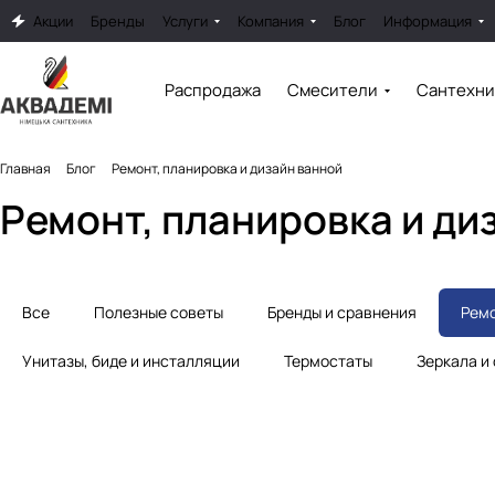
Акции
Бренды
Услуги
Компания
Блог
Информация
Распродажа
Смесители
Сантехни
Главная
Блог
Ремонт, планировка и дизайн ванной
Ремонт, планировка и ди
Все
Полезные советы
Бренды и сравнения
Ремо
Унитазы, биде и инсталляции
Термостаты
Зеркала и