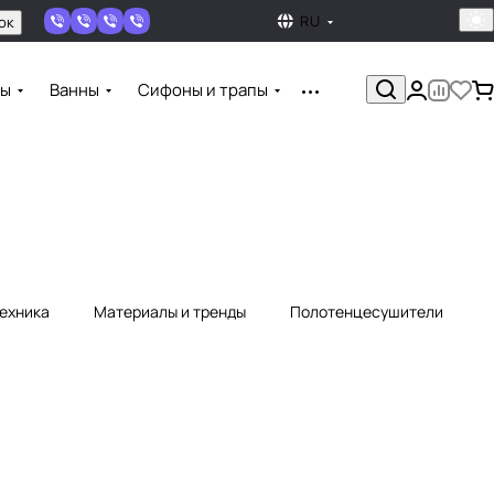
RU
ок
ны
Ванны
Сифоны и трапы
техника
Материалы и тренды
Полотенцесушители