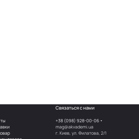
Связаться с нами
аты
+38 (098) 928-00-06
тавки
mag@akvademi.ua
товар
г. Киев, ул. Филатова, 2/1