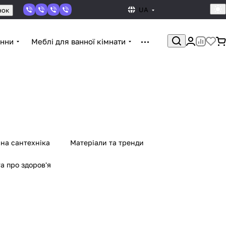
UA
нок
нни
Меблі для ванної кімнати
мна сантехніка
Матеріали та тренди
а про здоров'я