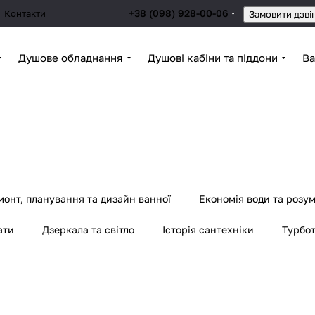
+38 (098) 928-00-06
Контакти
Замовити дзві
Душове обладнання
Душові кабіни та піддони
Ва
монт, планування та дизайн ванної
Економія води та розу
ати
Дзеркала та світло
Історія сантехніки
Турбот