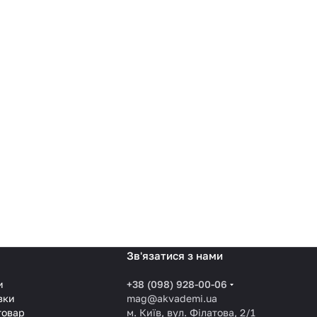
Зв'язатися з нами
и
+38 (098) 928-00-06
вки
mag@akvademi.ua
товар
м. Київ, вул. Філатова, 2/1