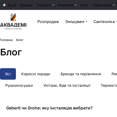
Акції
Бренди
Послуги
Компанія
Блог
Інформація
Розпродаж
Змішувачі
Сантехніка
Головна
Блог
Блог
Всі
Корисні поради
Бренди та порівняння
Ре
Рушникосушки
Унітази, біде та інсталяції
Термост
Бренди та порівняння
Geberit чи Grohe: яку інсталяцію вибрати?