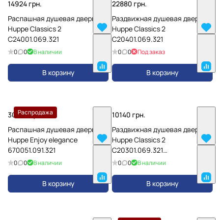
14924 грн.
22880 грн.
Распашная душевая дверь
Раздвижная душевая дверь
Huppe Classics 2
Huppe Classics 2
C24001.069.321
C20401.069.321
0
0
В наличии
0
0
Под заказ
В корзину
В корзину
Распродажа
30550 грн.
10140 грн.
Распашная душевая дверь
Раздвижная душевая дверь
Huppe Enjoy elegance
Huppe Classics 2
670051.091.321
C20301.069.321
C20307.069.321
0
0
В наличии
0
0
В наличии
В корзину
В корзину