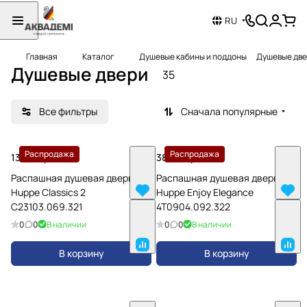
RU
Главная
Каталог
Душевые кабины и поддоны
Душевые дв
Душевые двери
35
Все фильтры
Сначала популярные
Распродажа
Распродажа
13780 грн.
38379 грн.
Распашная душевая дверь
Распашная душевая дверь
Huppe Classics 2
Huppe Enjoy Elegance
C23103.069.321
4T0904.092.322
0
0
В наличии
0
0
В наличии
В корзину
В корзину