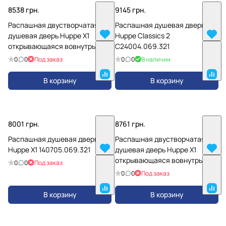
8538 грн.
9145 грн.
Распашная двустворчатая
Распашная душевая дверь
душевая дверь Huppe X1
Huppe Classics 2
открывающаяся вовнутрь и
C24004.069.321
наружу 140903.069.321
0
0
Под заказ
0
0
В наличии
В корзину
В корзину
8001 грн.
8761 грн.
Распашная душевая дверь
Распашная двустворчатая
Huppe X1 140705.069.321
душевая дверь Huppe X1
открывающаяся вовнутрь и
0
0
Под заказ
наружу 140905.069.321
0
0
Под заказ
В корзину
В корзину