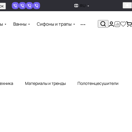
RU
ок
ны
Ванны
Сифоны и трапы
техника
Материалы и тренды
Полотенцесушители