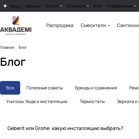
Акции
Бренды
Услуги
Компания
Блог
Информация
Распродажа
Смесители
Сантехни
Главная
Блог
Блог
Все
Полезные советы
Бренды и сравнения
Ремо
Унитазы, биде и инсталляции
Термостаты
Зеркала и
Бренды и сравнения
Geberit или Grohe: какую инсталляцию выбрать?