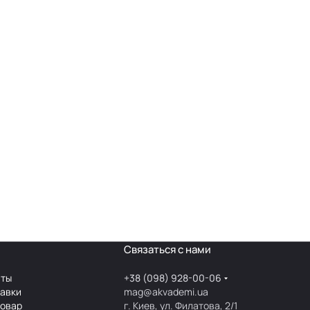
Связаться с нами
аты
+38 (098) 928-00-06
тавки
mag@akvademi.ua
товар
г. Киев, ул. Филатова, 2/1