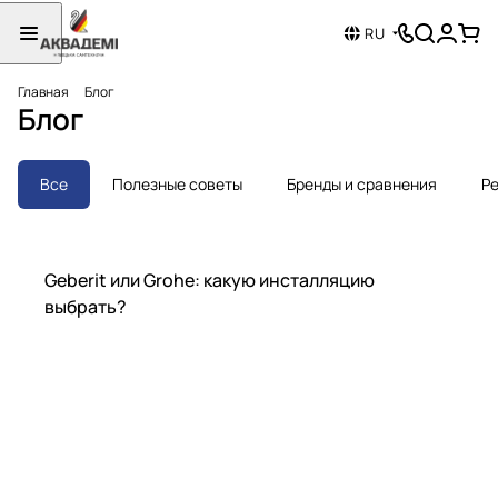
RU
Главная
Блог
Блог
Все
Полезные советы
Бренды и сравнения
Ре
Бренды и сравнения
Geberit или Grohe: какую инсталляцию
выбрать?