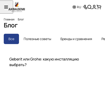
RU
Главная
Блог
Блог
Все
Полезные советы
Бренды и сравнения
Ре
Бренды и сравнения
Geberit или Grohe: какую инсталляцию
выбрать?