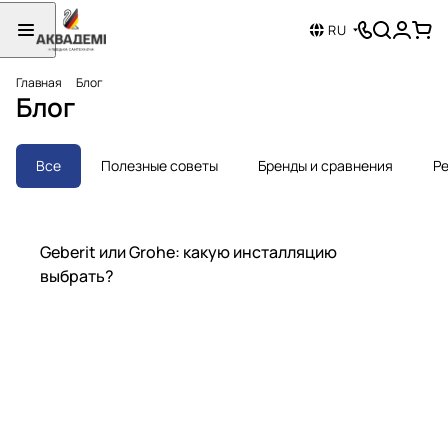
RU
Главная
Блог
Блог
Все
Полезные советы
Бренды и сравнения
Ре
Бренды и сравнения
Geberit или Grohe: какую инсталляцию
выбрать?