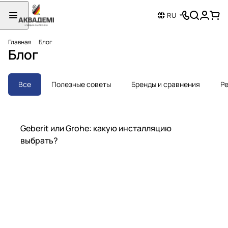
RU
Главная
Блог
Блог
Все
Полезные советы
Бренды и сравнения
Ре
Бренды и сравнения
Geberit или Grohe: какую инсталляцию
выбрать?