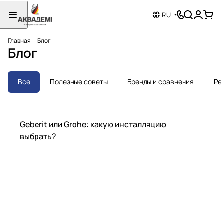
RU
Главная
Блог
Блог
Все
Полезные советы
Бренды и сравнения
Ре
Бренды и сравнения
Geberit или Grohe: какую инсталляцию
выбрать?