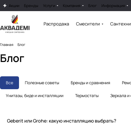
Акции
Бренды
Услуги
Компания
Блог
Информация
Распродажа
Смесители
Сантехни
Главная
Блог
Блог
Все
Полезные советы
Бренды и сравнения
Ремо
Унитазы, биде и инсталляции
Термостаты
Зеркала и
Бренды и сравнения
Geberit или Grohe: какую инсталляцию выбрать?