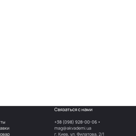
Связаться с нами
аты
+38 (098) 928-00-06
тавки
mag@akvademi.ua
товар
г. Киев, ул. Филатова, 2/1