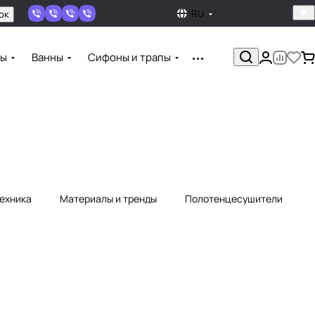
RU
ок
ны
Ванны
Сифоны и трапы
техника
Материалы и тренды
Полотенцесушители