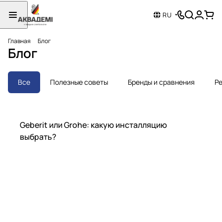
RU
Главная
Блог
Блог
Все
Полезные советы
Бренды и сравнения
Ре
Бренды и сравнения
Geberit или Grohe: какую инсталляцию
выбрать?