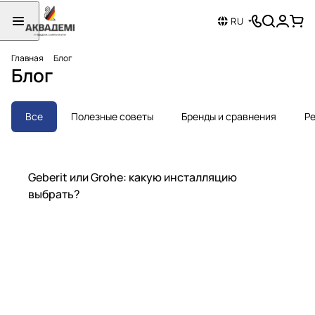
RU
Главная
Блог
Блог
Все
Полезные советы
Бренды и сравнения
Ре
Бренды и сравнения
Geberit или Grohe: какую инсталляцию
выбрать?