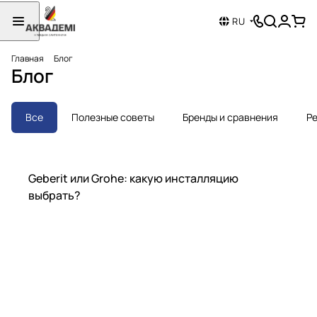
RU
Главная
Блог
Блог
Все
Полезные советы
Бренды и сравнения
Ре
Бренды и сравнения
Geberit или Grohe: какую инсталляцию
выбрать?