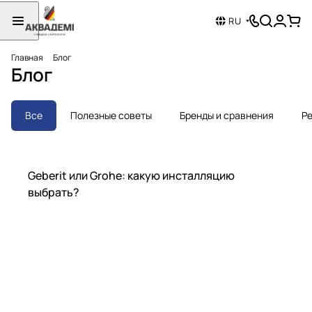
RU
Главная
Блог
Блог
Все
Полезные советы
Бренды и сравнения
Ре
Бренды и сравнения
Geberit или Grohe: какую инсталляцию
выбрать?