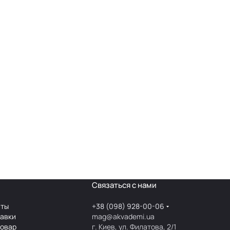
Связаться с нами
аты
+38 (098) 928-00-06
тавки
mag@akvademi.ua
товар
г. Киев, ул. Филатова, 2/1