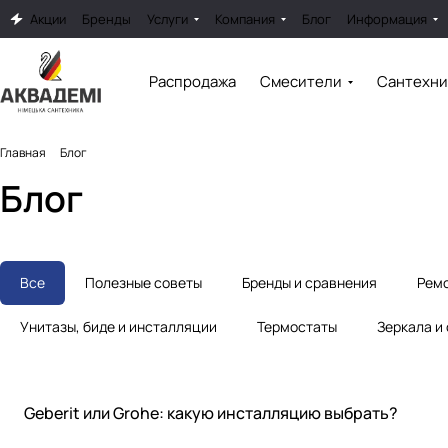
Акции
Бренды
Услуги
Компания
Блог
Информация
Распродажа
Смесители
Сантехни
Главная
Блог
Блог
Все
Полезные советы
Бренды и сравнения
Ремо
Унитазы, биде и инсталляции
Термостаты
Зеркала и
Бренды и сравнения
Geberit или Grohe: какую инсталляцию выбрать?