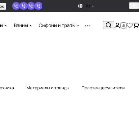
RU
ок
ны
Ванны
Сифоны и трапы
техника
Материалы и тренды
Полотенцесушители