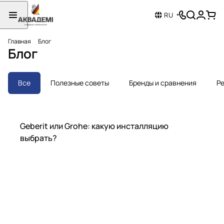
RU
Главная
Блог
Блог
Все
Полезные советы
Бренды и сравнения
Ре
Бренды и сравнения
Geberit или Grohe: какую инсталляцию
выбрать?