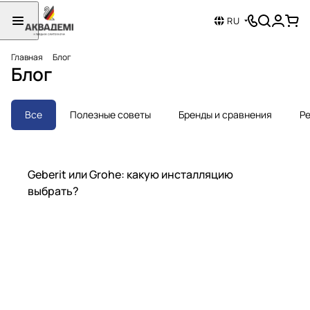
RU
Главная
Блог
Блог
Все
Полезные советы
Бренды и сравнения
Ре
Бренды и сравнения
Geberit или Grohe: какую инсталляцию
выбрать?