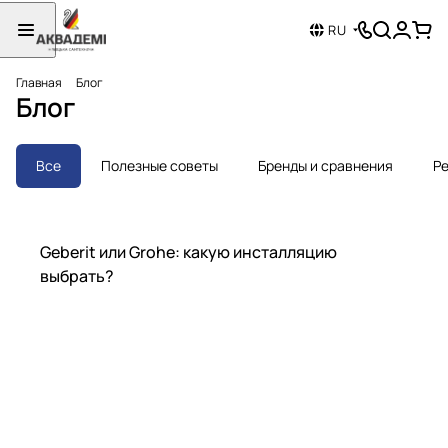
RU
Главная
Блог
Блог
Все
Полезные советы
Бренды и сравнения
Ре
Бренды и сравнения
Geberit или Grohe: какую инсталляцию
выбрать?