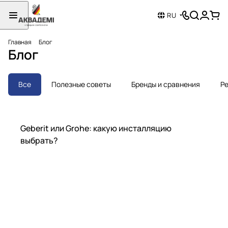
RU
Главная
Блог
Блог
Все
Полезные советы
Бренды и сравнения
Ре
Бренды и сравнения
Geberit или Grohe: какую инсталляцию
выбрать?