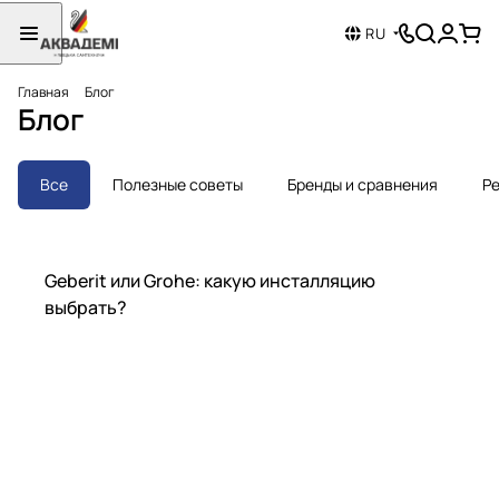
RU
Главная
Блог
Блог
Все
Полезные советы
Бренды и сравнения
Ре
Бренды и сравнения
Geberit или Grohe: какую инсталляцию
выбрать?