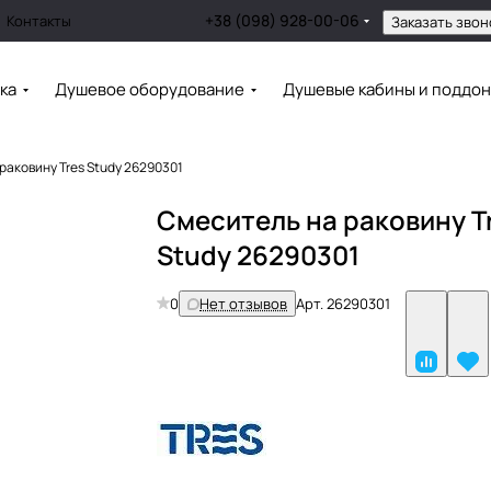
+38 (098) 928-00-06
Контакты
Заказать звон
ка
Душевое оборудование
Душевые кабины и поддо
раковину Tres Study 26290301
Смеситель на раковину T
Study 26290301
0
Нет отзывов
Арт.
26290301