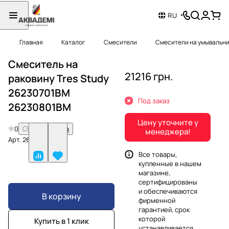
RU
Главная
Каталог
Смесители
Смесители на умывальн
Смеситель на
21216 грн.
раковину Tres Study
26230701BM
Под заказ
26230801BM
Цену уточните у
0
Нет отзывов
менеджера!
Арт.
26230801BM
Все товары,
купленные в нашем
магазине,
сертифицированы
и обеспечиваются
В корзину
фирменной
гарантией, срок
которой
Купить в 1 клик
устанавливается