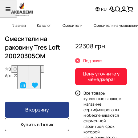
RU
Главная
Каталог
Смесители
Смесители на умывальн
Смесители на
22308 грн.
раковину Tres Loft
20020305OM
Под заказ
0
Нет отзывов
Цену уточните у
Арт.
20020305OM
менеджера!
Все товары,
купленные в нашем
магазине,
В корзину
сертифицированы
и обеспечиваются
фирменной
Купить в 1 клик
гарантией, срок
которой
устанавливается