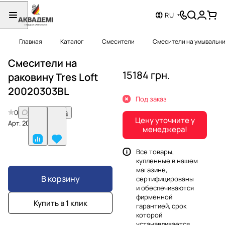
RU
Главная
Каталог
Смесители
Смесители на умывальн
Смесители на
15184 грн.
раковину Tres Loft
20020303BL
Под заказ
0
Нет отзывов
Цену уточните у
Арт.
20020303BL
менеджера!
Все товары,
купленные в нашем
магазине,
В корзину
сертифицированы
и обеспечиваются
фирменной
Купить в 1 клик
гарантией, срок
которой
устанавливается