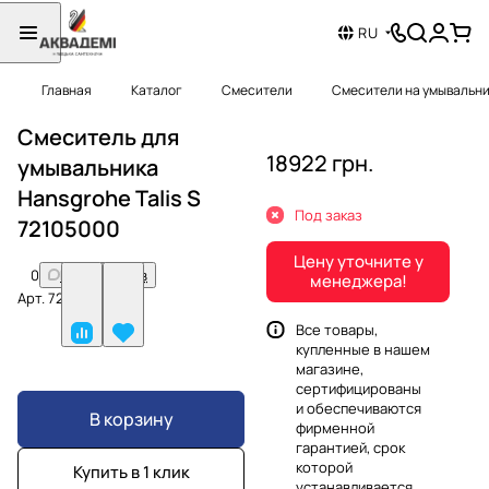
RU
Главная
Каталог
Смесители
Смесители на умывальн
Смеситель для
18922 грн.
умывальника
Hansgrohe Talis S
Под заказ
72105000
Цену уточните у
0
Нет отзывов
менеджера!
Арт.
72105000
Все товары,
купленные в нашем
магазине,
сертифицированы
и обеспечиваются
В корзину
фирменной
гарантией, срок
которой
Купить в 1 клик
устанавливается