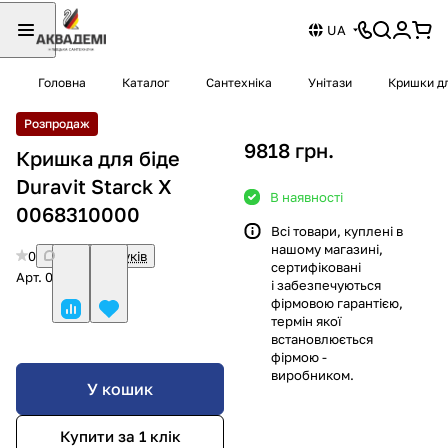
UA
Головна
Каталог
Сантехніка
Унітази
Кришки дл
Розпродаж
9818 грн.
Кришка для біде
Duravit Starck X
В наявності
0068310000
Всі товари, куплені в
нашому магазині,
0
Немає відгуків
сертифіковані
Арт.
0068310000
і забезпечуються
фірмовою гарантією,
термін якої
встановлюється
фірмою -
виробником.
У кошик
Купити за 1 клiк