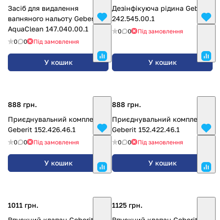
Засіб для видалення
Дезінфікуюча рідина Geberit
вапняного нальоту Geberit
242.545.00.1
AquaClean 147.040.00.1
0
0
Під замовлення
0
0
Під замовлення
У кошик
У кошик
888 грн.
888 грн.
Приєднувальний комплект
Приєднувальний комплект
Geberit 152.426.46.1
Geberit 152.422.46.1
0
0
Під замовлення
0
0
Під замовлення
У кошик
У кошик
1011 грн.
1125 грн.
Впускний клапан Geberit
Впускний клапан Geberit