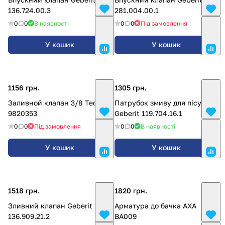
136.724.00.3
281.004.00.1
0
0
В наявності
0
0
Під замовлення
У кошик
У кошик
1156 грн.
1305 грн.
Заливной клапан 3/8 Tece
Патрубок змиву для пісуара
9820353
Geberit 119.704.16.1
0
0
Під замовлення
0
0
В наявності
У кошик
У кошик
1518 грн.
1820 грн.
Зливний клапан Geberit
Арматура до бачка AXA
136.909.21.2
BA009