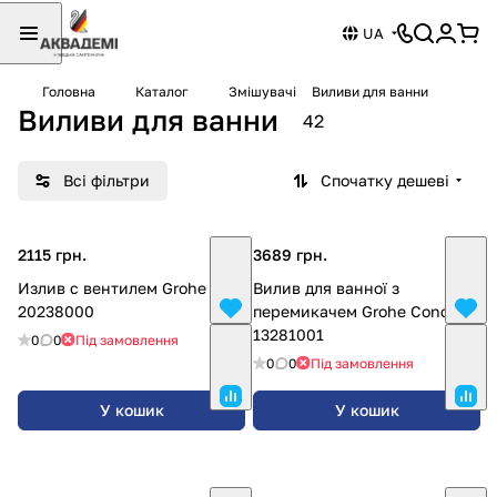
UA
Головна
Каталог
Змішувачі
Виливи для ванни
Виливи для ванни
42
Всі фільтри
Спочатку дешеві
2115 грн.
3689 грн.
Излив с вентилем Grohe
Вилив для ванної з
20238000
перемикачем Grohe Concetto
13281001
0
0
Під замовлення
0
0
Під замовлення
У кошик
У кошик