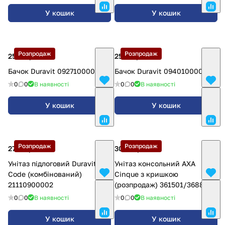
У кошик
У кошик
Розпродаж
Розпродаж
2555 грн.
2556 грн.
Бачок Duravit 0927100004
Бачок Duravit 0940100004
0
0
В наявності
0
0
В наявності
У кошик
У кошик
Розпродаж
Розпродаж
2722 грн.
3088 грн.
Унітаз підлоговий Duravit D-
Унітаз консольний AXA
Code (комбінований)
Cinque з кришкою
21110900002
(розпродаж) 361501/368801
0
0
В наявності
0
0
В наявності
У кошик
У кошик