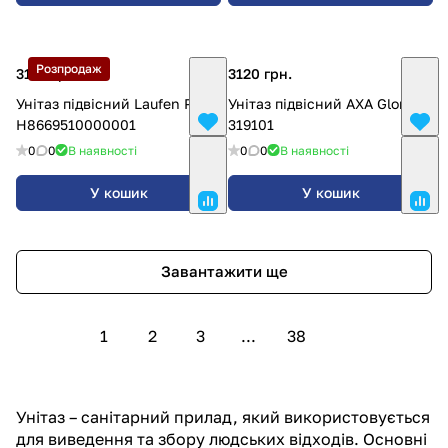
Розпродаж
3120 грн.
3120 грн.
Унітаз підвісний Laufen PRO
Унітаз підвісний AXA Glomp
H8669510000001
319101
0
0
В наявності
0
0
В наявності
У кошик
У кошик
Завантажити ще
1
2
3
...
38
Унітаз – санітарний прилад, який використовується
для виведення та збору людських відходів. Основні