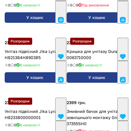
0
0
В наявності
0
0
Під замовлення
У кошик
У кошик
Розпродаж
Розпродаж
2128 грн.
2333 грн.
Унітаз підвісний Jika Lyra
Кришка для унітазу Duravit
H821384H890385
0063710000
0
0
В наявності
0
0
В наявності
У кошик
У кошик
Розпродаж
2340 грн.
2399 грн.
Унітаз підвісний Jika Lyra
Змивний бачок для унітазу
H8233800000001
зовнішнього монтажу Grohe
37355SH0
0
0
В наявності