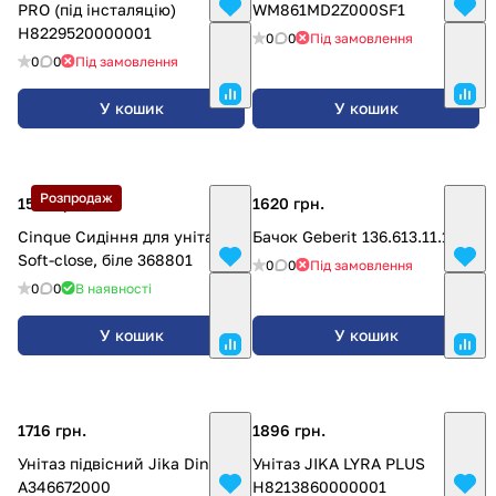
PRO (під інсталяцію)
WM861MD2Z000SF1
H8229520000001
0
0
Під замовлення
0
0
Під замовлення
У кошик
У кошик
Розпродаж
1518 грн.
1620 грн.
Cinque Сидіння для унітазу
Бачок Geberit 136.613.11.1
Soft-close, біле 368801
0
0
Під замовлення
0
0
В наявності
У кошик
У кошик
1716 грн.
1896 грн.
Унітаз підвісний Jika Dino
Унітаз JIKA LYRA PLUS
A346672000
H8213860000001