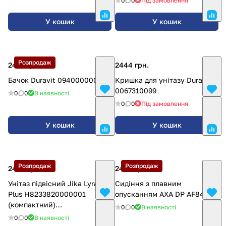
0
0
Під замовлення
У кошик
У кошик
Розпродаж
2441 грн.
2444 грн.
Бачок Duravit 0940000004
Кришка для унітазу Duravit
0067310099
0
0
В наявності
0
0
Під замовлення
У кошик
У кошик
Розпродаж
Розпродаж
2488 грн.
2490 грн.
Унітаз підвісний Jika Lyra
Сидіння з плавним
Plus H8233820000001
опусканням AXA DP AF8401
(компактний)
0
0
В наявності
H8233820000001
0
0
В наявності