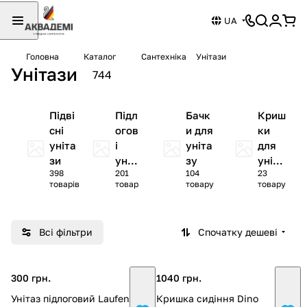
UA
Головна
Каталог
Сантехніка
Унітази
Унітази
744
Підві
Підл
Бачк
Криш
сні
огов
и для
ки
уніта
і
уніта
для
зи
уніт
зу
уніта
398
201
104
23
ази
зу
товарів
товар
товару
товару
Всі фільтри
Спочатку дешеві
300 грн.
1040 грн.
Унітаз підлоговий Laufen
Кришка сидіння Dino