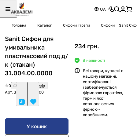
UA
Головна
Каталог
Сифони і трапи
Сифони
Sanit Сиф
Sanit Сифон для
234 грн.
умивальника
пластмасовий под д/
В наявності
к (стакан)
Всі товари, куплені в
31.004.00.0000
нашому магазині,
сертифіковані
0
Немає відгуків
і забезпечуються
Арт.
31.004.00.0000
фірмовою гарантією,
термін якої
встановлюється
фірмою -
виробником.
У кошик