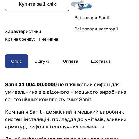
Купити за 1 клiк
Всі товари Sanit
Всі товари категорії
Характеристики
Країна бренду
:
Німеччина
Опис
Відгуки
Оплата
Доставка
Sanit 31.004.00.0000
це пляшковий сифон для
умивальника від відомого німецького виробника
сантехнічних комплектуючих Sanit.
Компанія Sanit - це якісний німецький виробник
систем інсталяцій, приладдя до унітазів, зливних
арматур, сифонів і сполучних елементів.
Даний сифон відноситься до виду пляшкових