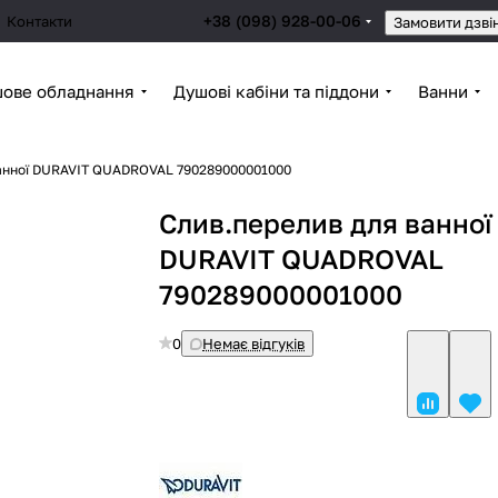
+38 (098) 928-00-06
Контакти
Замовити дзві
ове обладнання
Душові кабіни та піддони
Ванни
анної DURAVIT QUADROVAL 790289000001000
Слив.перелив для ванної
DURAVIT QUADROVAL
790289000001000
0
Немає відгуків