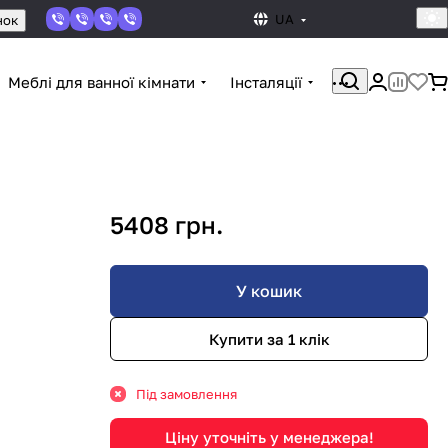
UA
нок
Меблі для ванної кімнати
Інсталяції
5408 грн.
У кошик
Купити за 1 клiк
Під замовлення
Ціну уточніть у менеджера!