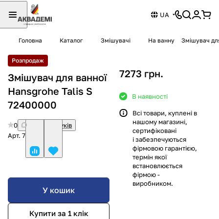
UA
Головна
Каталог
Змішувачі
На ванну
Змішувач для
Розпродаж
7273 грн.
Змішувач для ванної
Hansgrohe Talis S
В наявності
72400000
Всі товари, куплені в
нашому магазині,
0
Немає відгуків
сертифіковані
Арт.
72400000
і забезпечуються
фірмовою гарантією,
термін якої
встановлюється
фірмою -
виробником.
У кошик
Купити за 1 клiк