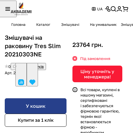
UA
Головна
Каталог
Змішувачі
На умивальник
Змішув
Змішувачі на
23764 грн.
раковину Tres Slim
20210303NE
Під замовлення
0
Немає відгуків
Ціну уточніть у
Арт.
20210303NE
менеджера!
Всі товари, куплені в
нашому магазині,
сертифіковані
У кошик
і забезпечуються
фірмовою гарантією,
термін якої
Купити за 1 клiк
встановлюється
фірмою -
виробником.