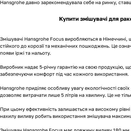
Hansgrohe давно зарекомендувала себе на ринку, ставш
Купити змішувачі для рако
Змішувачі Hansgrohe Focus виробляються в Німеччині, що
стійкого до корозії та механічних пошкоджень. Це озна
появи іржі та нальоту.
Виробник надає 5-річну гарантію на свою продукцію, щ
забезпечуючи комфорт під час кожного використання.
Hansgrohe приділяє особливу увагу екологічності своїх
дозволяє витрачати лише 5 літрів на хвилину. Це не ті
При цьому ефективність залишається на високому рівні 
нахилу виливу робить використання змішувача макси
Змішувач Hansgrohe Focus має довжину виливу 180 мм, 