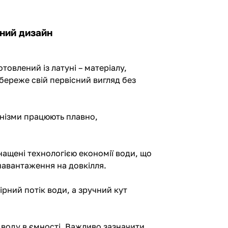
ьний дизайн
товлений із латуні – матеріалу,
збереже свій первісний вигляд без
анізми працюють плавно,
ащені технологією економії води, що
 навантаження на довкілля.
рний потік води, а зручний кут
воду в ємності. Важливо зазначити,