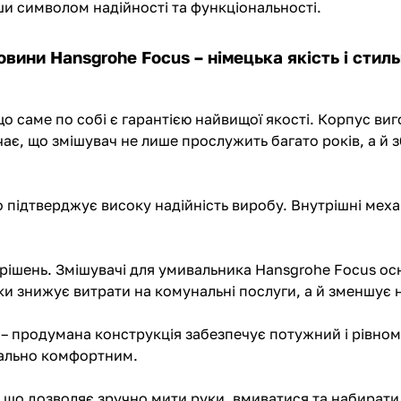
и символом надійності та функціональності.
вини Hansgrohe Focus – німецька якість і стил
 саме по собі є гарантією найвищої якості. Корпус виго
чає, що змішувач не лише прослужить багато років, а й 
о підтверджує високу надійність виробу. Внутрішні мех
 рішень.
Змішувачі для умивальника
Hansgrohe Focus осн
льки знижує витрати на комунальні послуги, а й зменшує
– продумана конструкція забезпечує потужний і рівномі
мально комфортним.
що дозволяє зручно мити руки, вмиватися та набирати 