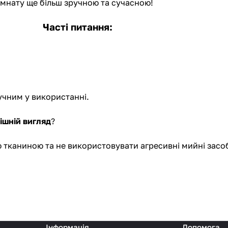
імнату ще більш зручною та сучасною!
Часті питання:
учним у використанні.
нішній вигляд
?
тканиною та не використовувати агресивні мийні засо
Інформація
Допомога