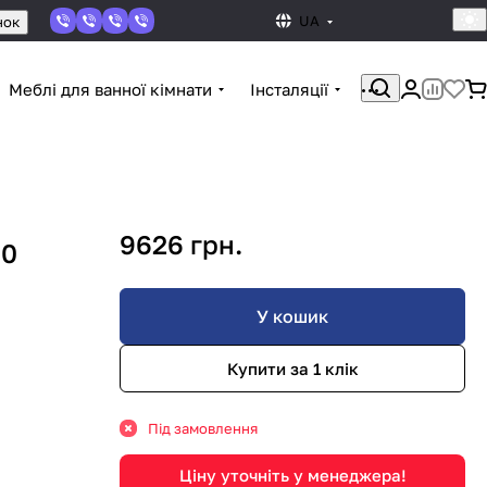
UA
нок
Меблі для ванної кімнати
Інсталяції
9626 грн.
00
У кошик
Купити за 1 клiк
Під замовлення
Ціну уточніть у менеджера!