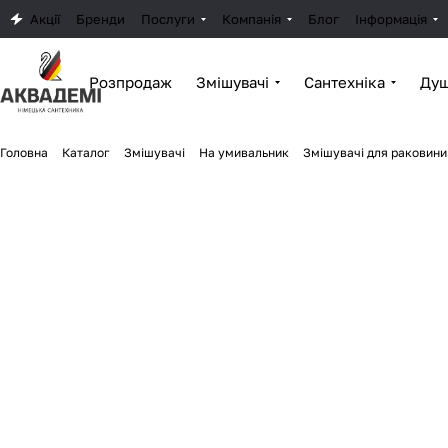
Акції
Бренди
Послуги
Компанія
Блог
Інформація
Розпродаж
Змішувачі
Сантехніка
Душ
Головна
Каталог
Змішувачі
На умивальник
Змішувачі для раковини