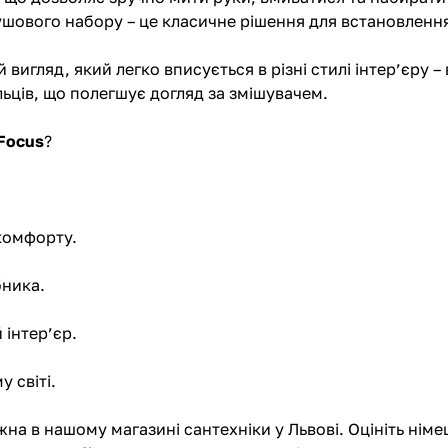
ушового набору – це класичне рішення для встановленн
гляд, який легко вписується в різні стилі інтер’єру – 
льців, що полегшує догляд за змішувачем.
 Focus
?
 комфорту.
бника.
 інтер’єр.
 світі.
 в нашому магазині сантехніки у Львові. Оцініть німець