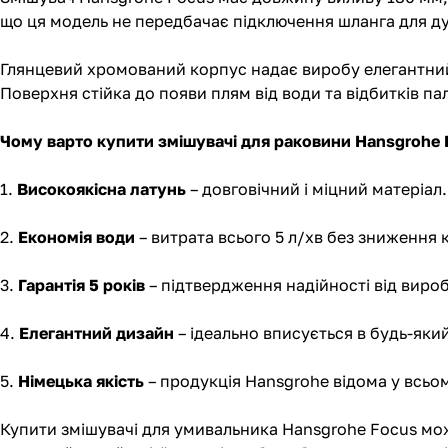
що ця модель не передбачає підключення шланга для д
Глянцевий хромований корпус надає виробу елегантний ви
Поверхня стійка до появи плям від води та відбитків па
Чому варто купити змішувачі для раковини Hansgrohe
1.
Високоякісна латунь
– довговічний і міцний матеріал.
2.
Економія води
– витрата всього 5 л/хв без зниження
3.
Гарантія 5 років
– підтвердження надійності від виро
4.
Елегантний дизайн
– ідеально вписується в будь-який
5.
Німецька якість
– продукція Hansgrohe відома у всьому
Купити змішувачі для умивальника Hansgrohe Focus можна