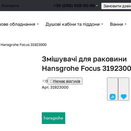
+38 (098) 928-00-06
Контакти
Замовити дзві
ове обладнання
Душові кабіни та піддони
Ванни
 Hansgrohe Focus 31923000
Змішувачі для раковини
Hansgrohe Focus 319230
0
Немає відгуків
Арт.
31923000