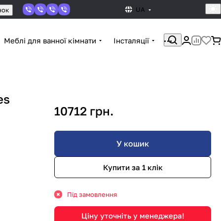
UA
нок
Меблі для ванної кімнати
Інсталяції
es
10712 грн.
У кошик
Купити за 1 клiк
Під замовлення
Ціну уточніть у менеджера!