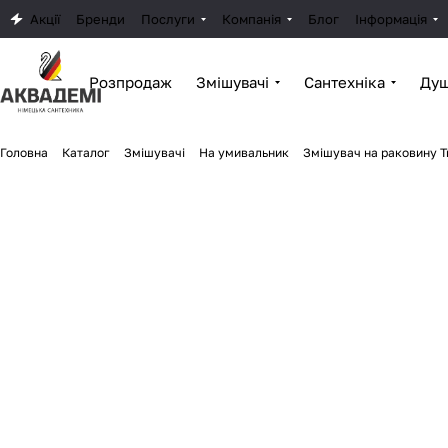
Акції
Бренди
Послуги
Компанія
Блог
Інформація
Розпродаж
Змішувачі
Сантехніка
Душ
Головна
Каталог
Змішувачі
На умивальник
Змішувач на раковину T