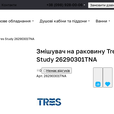
+38 (098) 928-00-06
Контакти
Замовити дзві
ове обладнання
Душові кабіни та піддони
Ванни
res Study 26290301TNA
Змішувач на раковину Tr
Study 26290301TNA
0
Немає відгуків
Арт.
26290301TNA