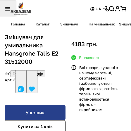
UA
Головна
Каталог
Змішувачі
На умивальник
Змішув
Змішувач для
4183 грн.
умивальника
Hansgrohe Talis E2
В наявності
31512000
Всі товари, куплені в
нашому магазині,
0
Немає відгуків
сертифіковані
Арт.
31512000
і забезпечуються
фірмовою гарантією,
термін якої
встановлюється
фірмою -
виробником.
У кошик
Купити за 1 клiк