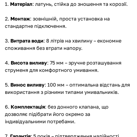
1.
Матеріал
: латунь, стійка до зношення та корозії.
2.
Монтаж
: зовнішній, проста установка на
стандартне підключення.
3.
Витрата води
: 8 літрів на хвилину – економне
споживання без втрати напору.
4.
Висота виливу
: 75 мм – зручне розташування
струменя для комфортного умивання.
5.
Винос виливу
: 100 мм – оптимальна відстань для
використання з різними типами умивальників.
6.
Комплектація
: без донного клапана, що
дозволяє підібрати його окремо за
індивідуальними потребами.
7.
Гарантія
: 5 років – підтвердження надійності