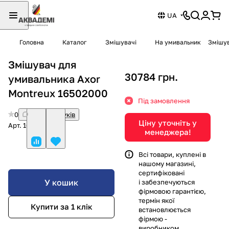
UA
Головна
Каталог
Змішувачі
На умивальник
Змішув
Змішувач для
30784 грн.
умивальника Axor
Montreux 16502000
Під замовлення
0
Немає відгуків
Ціну уточніть у
Арт.
16502000
менеджера!
Всі товари, куплені в
нашому магазині,
сертифіковані
У кошик
і забезпечуються
фірмовою гарантією,
термін якої
Купити за 1 клiк
встановлюється
фірмою -
виробником.