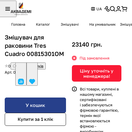
UA
Головна
Каталог
Змішувачі
На умивальник
Змішув
Змішувач для
23140 грн.
раковини Tres
Cuadro 00815301OM
Під замовлення
0
Немає відгуків
Ціну уточніть у
Арт.
00815301OM
менеджера!
Всі товари, куплені в
нашому магазині,
сертифіковані
У кошик
і забезпечуються
фірмовою гарантією,
термін якої
Купити за 1 клiк
встановлюється
фірмою -
виробником.