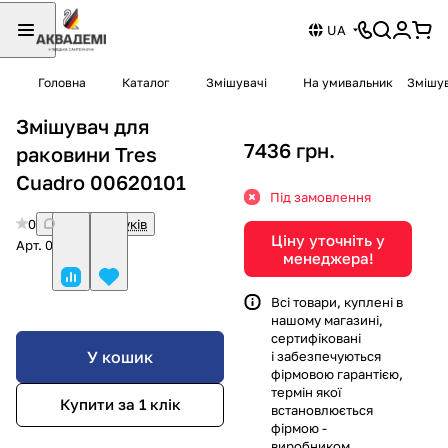
UA
Головна
Каталог
Змішувачі
На умивальник
Змішув
Змішувач для
7436 грн.
раковини Tres
Cuadro 00620101
Під замовлення
0
Немає відгуків
Ціну уточніть у
Арт.
00620101
менеджера!
Всі товари, куплені в
нашому магазині,
сертифіковані
У кошик
і забезпечуються
фірмовою гарантією,
термін якої
Купити за 1 клiк
встановлюється
фірмою -
виробником.