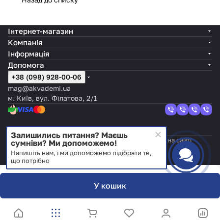
Інтернет-магазин
Компанія
Інформація
Допомога
+38 (098) 928-00-06
mag@akvademi.ua
м. Київ, вул. Філатова, 2/1
Залишились питання? Маєшь
© 2026 "Аквадемі". Усі права захищені. Інформація на сайті
сумніви? Ми допоможемо!
охороняється законом про авторські права.
Напишіть нам, і ми допоможемо підібрати те,
UA
Темна тема
Конфіденційність
що потрібно
У кошик