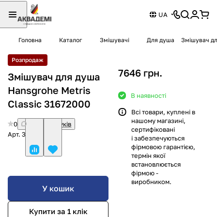
UA
Головна
Каталог
Змішувачі
Для душа
Змішувач дл
Розпродаж
7646 грн.
Змішувач для душа
Hansgrohe Metris
В наявності
Classic 31672000
Всі товари, куплені в
нашому магазині,
0
Немає відгуків
сертифіковані
Арт.
31672000
і забезпечуються
фірмовою гарантією,
термін якої
встановлюється
фірмою -
виробником.
У кошик
Купити за 1 клiк