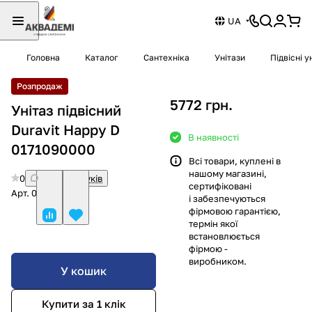
UA
Головна
Каталог
Сантехніка
Унітази
Підвісні у
Розпродаж
5772 грн.
Унітаз підвісний
Duravit Happy D
В наявності
0171090000
Всі товари, куплені в
нашому магазині,
0
Немає відгуків
сертифіковані
Арт.
0171090000
і забезпечуються
фірмовою гарантією,
термін якої
встановлюється
фірмою -
виробником.
У кошик
Купити за 1 клiк